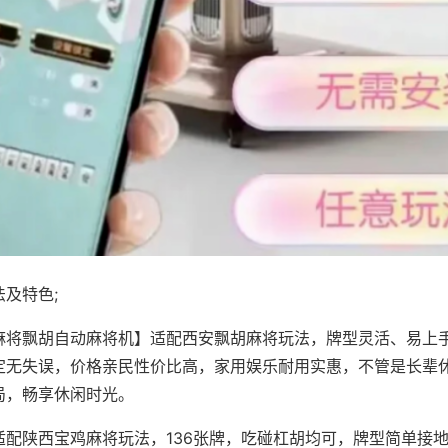
及特色;
麻将飘胡自动麻将机】适配西安飘胡麻将玩法，牌型灵活、易上
定无失误，价格亲民性价比高，家用娱乐耐用实惠，不管是长辈
局，畅享休闲时光。
适配陕西宝鸡麻将玩法，136张牌，吃碰杠胡均可，牌型简单接