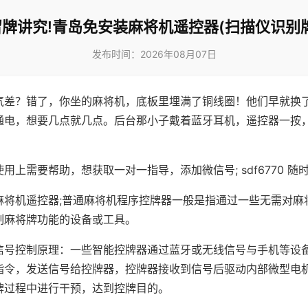
留牌讲究!青岛免安装麻将机遥控器(扫描仪识别牌
发布时间：2026年08月07日
气差？错了，你坐的麻将机，底板里埋满了铜线圈！他们早就换
通电，想要几点就几点。后台那小子戴着蓝牙耳机，遥控器一按
用上需要帮助，想获取一对一指导，添加微信号; sdf6770 随时
麻将机遥控器;普通麻将机程序控牌器一般是指通过一些无需对麻
制麻将牌功能的设备或工具。
信号控制原理：一些智能控牌器通过蓝牙或无线信号与手机等设
指令，发送信号给控牌器，控牌器接收到信号后驱动内部微型电
牌过程中进行干预，达到控牌目的。