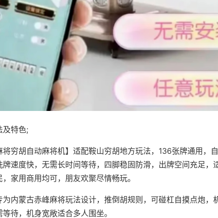
及特色;
麻将穷胡自动麻将机】适配鞍山穷胡地方玩法，136张牌通用，
洗牌速度快，无需长时间等待，四脚稳固防滑，出牌空间充足，
民，家用商用均可，朋友欢聚尽情畅玩。
专为内蒙古赤峰麻将玩法设计，推倒胡规则，可碰杠自摸点炮，
需等待，机身宽敞适合多人围坐。