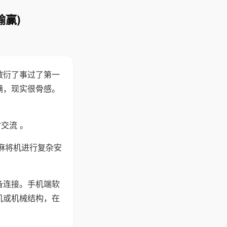
输赢)
敷衍了事过了第一
满，现实很骨感。
交流 。
麻将机进行复杂安
备连接。手机端软
机或机械结构，在