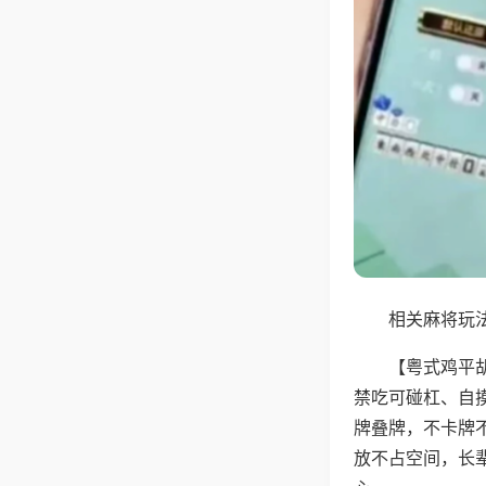
相关麻将玩法
【粤式鸡平
禁吃可碰杠、自
牌叠牌，不卡牌
放不占空间，长