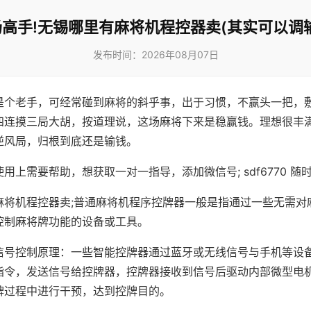
高手!无锡哪里有麻将机程控器卖(其实可以调
发布时间：2026年08月07日
是个老手，可经常碰到麻将的斜乎事，出于习惯，不赢头一把，
四连摸三局大胡，按道理说，这场麻将下来是稳赢钱。理想很丰
逆风局，归根到底还是输钱。
用上需要帮助，想获取一对一指导，添加微信号; sdf6770 随时
麻将机程控器卖;普通麻将机程序控牌器一般是指通过一些无需对
控制麻将牌功能的设备或工具。
信号控制原理：一些智能控牌器通过蓝牙或无线信号与手机等设
指令，发送信号给控牌器，控牌器接收到信号后驱动内部微型电
牌过程中进行干预，达到控牌目的。