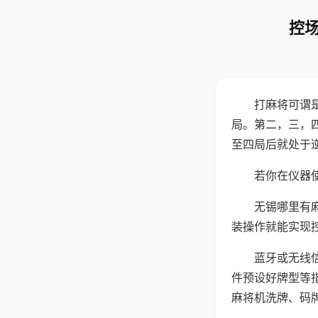
控场
打麻将可谓
局。第二，三，
至四局后就处于
若你在仪器使
无锡哪里有
装操作就能实现
蓝牙或无线
件预设好牌型等
麻将机洗牌、码