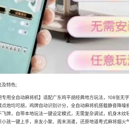
及特色;
胡专用全自动麻将机】适配广东鸡平胡经典地方玩法，108张无
摸点炮均可胡，鸡牌自动识别计分，全自动麻将机搭载静音降噪机
不飞牌，自带本地玩法一键设定模式，无需复杂调试，机身木纹
辈小孩一键上手，亲友小聚、周末消遣，还原地道粤式麻将烟火