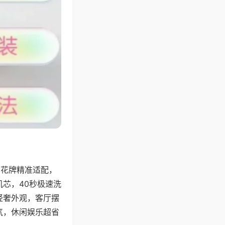
字花牌精准适配，
芯，40秒极速洗
轻奢外观，客厅摆
气，休闲娱乐超省