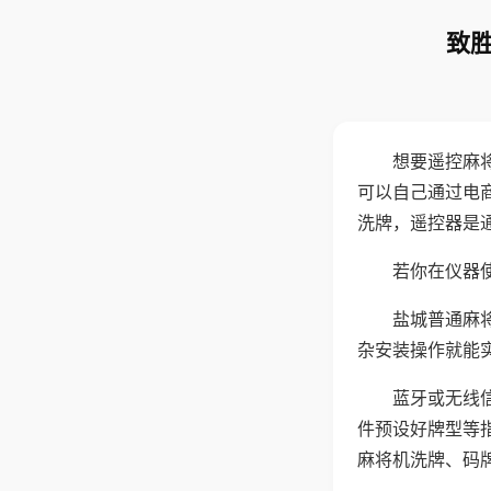
致胜
想要遥控麻
可以自己通过电
洗牌，遥控器是
若你在仪器使
盐城普通麻
杂安装操作就能
蓝牙或无线
件预设好牌型等
麻将机洗牌、码