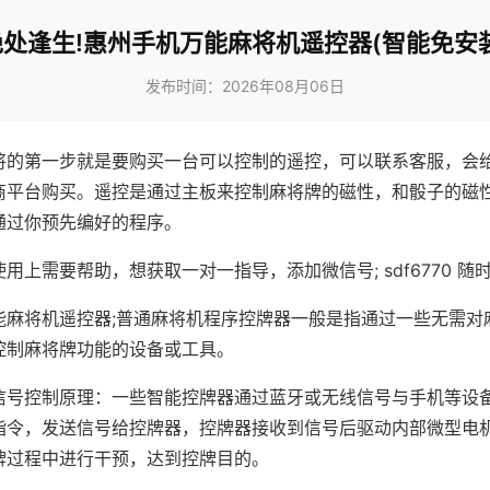
绝处逢生!惠州手机万能麻将机遥控器(智能免安装
发布时间：2026年08月06日
将的第一步就是要购买一台可以控制的遥控，可以联系客服，会
商平台购买。遥控是通过主板来控制麻将牌的磁性，和骰子的磁
通过你预先编好的程序。
用上需要帮助，想获取一对一指导，添加微信号; sdf6770 随时
能麻将机遥控器;普通麻将机程序控牌器一般是指通过一些无需对
控制麻将牌功能的设备或工具。
信号控制原理：一些智能控牌器通过蓝牙或无线信号与手机等设
指令，发送信号给控牌器，控牌器接收到信号后驱动内部微型电
牌过程中进行干预，达到控牌目的。