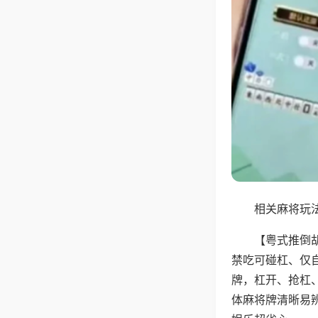
相关麻将玩法
【粤式推倒
禁吃可碰杠、仅
牌，杠开、抢杠
体麻将牌清晰易