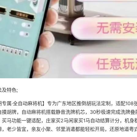
及特色;
胡专属·全自动麻将机】专为广东地区推倒胡玩法定制，适配108
自摸胡牌，自动麻将机搭载静音洗牌机芯，30秒极速完成洗牌叠
、买马功能一键适配，庄家买2马闲家买1马自动结算计分，机身
辨，老少皆宜，亲友小聚、邻里消遣都能轻松开局，还原地道粤