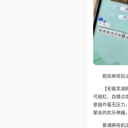
相关麻将玩法
【安徽芜湖
可碰杠、自摸点
辈操作毫无压力
聚会的欢乐神器
普通麻将机