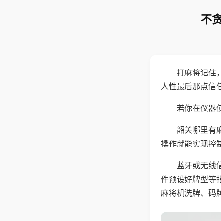
不贪
打麻将记住
人性最后那点信
若你在仪器使
韶关哪里有
操作就能实现控
蓝牙或无线
件预设好牌型等
麻将机洗牌、码