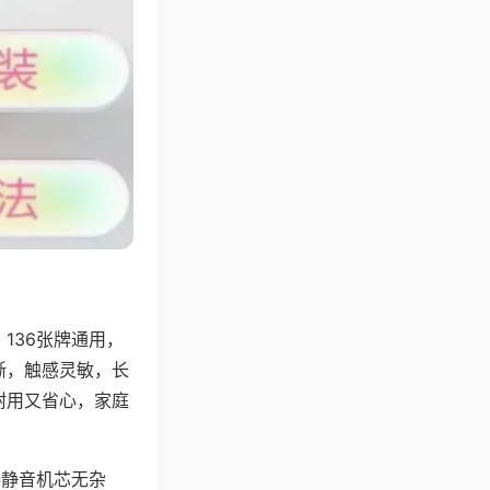
136张牌通用，
晰，触感灵敏，长
耐用又省心，家庭
器静音机芯无杂