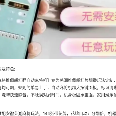
及特色;
麻将推倒胡杠翻自动麻将机】专为芜湖推倒胡杠牌翻番玩法定制，
炮均可胡，规则简单易上手，自动麻将机超大按键面板，标识清
，洗牌快速静音，不耽误对局时间，机身稳固承重强，家用娱乐
。
适配安徽芜湖麻将玩法，144张带花牌，花牌自动计分翻倍，机