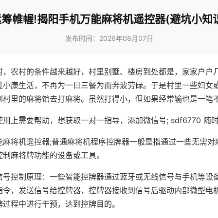
运筹帷幄!揭阳手机万能麻将机遥控器(避坑小知识
发布时间：2026年08月07日
村，农村的条件越来越好，村里别墅、楼房到处都是，家家户户
过小康生活，不再为一日三餐为而奔波劳碌。于是村里一些妇女
到村里的麻将馆去打麻将。虽然打得小，但如果经常输也是一笔
用上需要帮助，想获取一对一指导，添加微信号; sdf6770 随时
能麻将机遥控器;普通麻将机程序控牌器一般是指通过一些无需对
控制麻将牌功能的设备或工具。
信号控制原理：一些智能控牌器通过蓝牙或无线信号与手机等设
指令，发送信号给控牌器，控牌器接收到信号后驱动内部微型电
牌过程中进行干预，达到控牌目的。