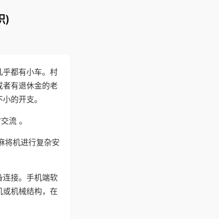
)
几乎都有小车。村
或者有退休金的老
不小的开支。
交流 。
麻将机进行复杂安
备连接。手机端软
机或机械结构，在