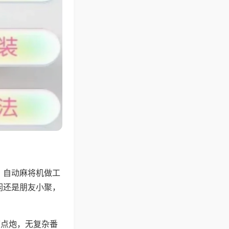
，自动麻将机做工
闲还是朋友小聚，
可点炮，无复杂番