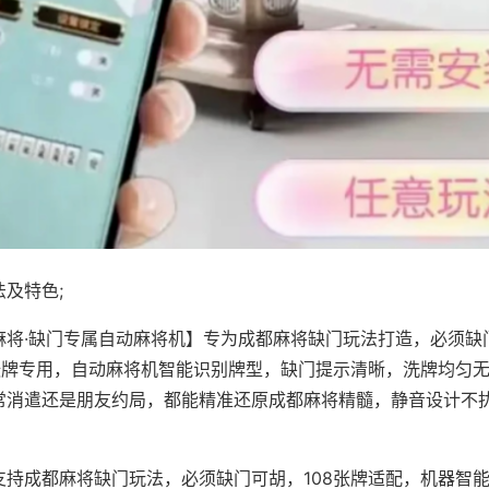
及特色;
麻将·缺门专属自动麻将机】专为成都麻将缺门玩法打造，必须缺
8张牌专用，自动麻将机智能识别牌型，缺门提示清晰，洗牌均匀
常消遣还是朋友约局，都能精准还原成都麻将精髓，静音设计不
支持成都麻将缺门玩法，必须缺门可胡，108张牌适配，机器智