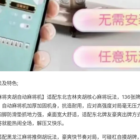
及特色;
麻将夹胡自动麻将机】适配东北吉林夹胡核心麻将玩法，136张
，自动麻将机加厚加固机身，抗造耐用，应对高强度对局毫无压
四脚防滑垫抓地力强，桌面宽大舒适，适配东北牌友豪爽出牌方
将就能热闹全场，解压又快乐。
适配黑龙江麻将推倒胡玩法，豪爽快节奏对局，可碰杠自摸胡牌