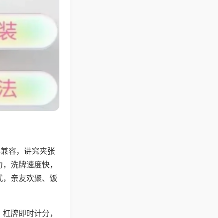
牌兼容，讲究夹张
力，洗牌速度快，
式，亲友欢聚、饭
，杠牌即时计分，