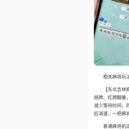
相关麻将玩法
【东北吉林
胡牌、杠牌翻番
减少等待时间，
后消遣，一把麻
普通麻将机