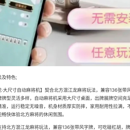
及特色;
龙·大尺寸自动麻将机】契合北方混江龙麻将玩法，兼容136张带
牌牌型灵活多样，自动麻将机采用大尺寸桌面，出牌展牌空间充
精准，运行稳定无噪音，机身材质厚实防摔，家用耐用性拉满，
能畅快体验北方麻将的休闲氛围。
支持北方混江龙麻将玩法，兼容136张带风字牌，可吃碰杠胡，