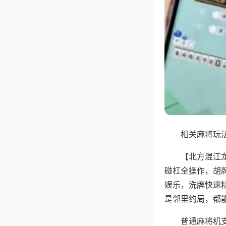
相关麻将玩法
【北方混江
碰杠全操作，胡
娱乐，洗牌快速
是邻里约局，都
普通麻将机