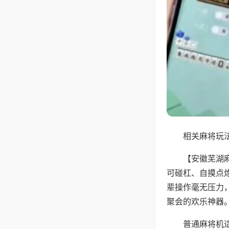
相关麻将玩法
【安徽芜湖
可碰杠、自摸点
辈操作毫无压力
聚会的欢乐神器
普通麻将机