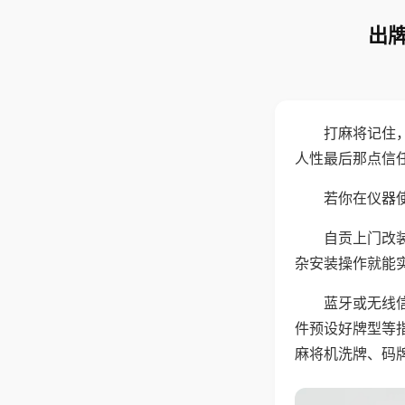
出牌
打麻将记住
人性最后那点信
若你在仪器使
自贡上门改
杂安装操作就能
蓝牙或无线
件预设好牌型等
麻将机洗牌、码