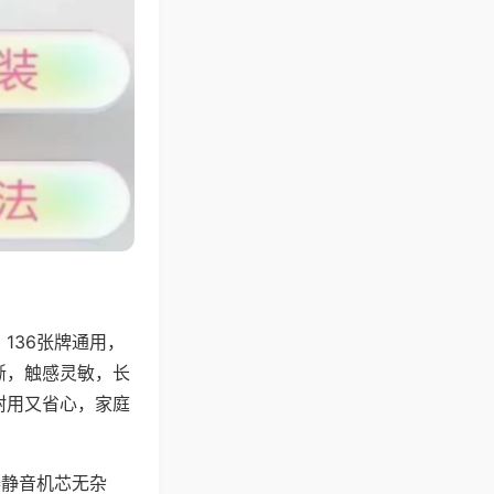
136张牌通用，
晰，触感灵敏，长
耐用又省心，家庭
器静音机芯无杂