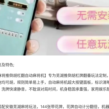
及特色;
麻将推倒胡杠翻自动麻将机】专为芜湖推倒胡杠牌翻番玩法定制，
炮均可胡，规则简单易上手，自动麻将机超大按键面板，标识清
，洗牌快速静音，不耽误对局时间，机身稳固承重强，家用娱乐
。
适配安徽芜湖麻将玩法，144张带花牌，花牌自动计分翻倍，机