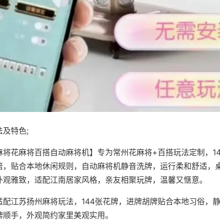
及特色;
麻将花麻将百搭自动麻将机】专为常州花麻将+百搭玩法定制，1
倍，贴合本地休闲规则，自动麻将机静音洗牌，运行柔和舒适，
外观雅致，适配江南居家风格，亲友相聚玩牌，温馨又惬意。
适配江苏扬州麻将玩法，144张花牌，进牌胡牌贴合本地习俗，
牌顺手，外观简约家里美观实用。