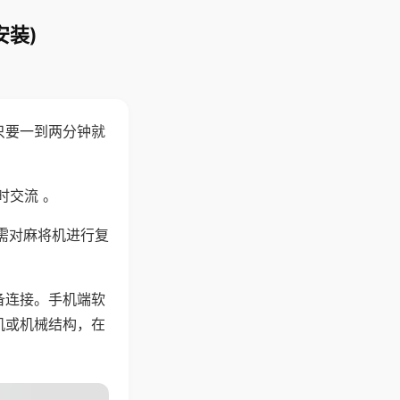
安装)
只要一到两分钟就
。
时交流 。
需对麻将机进行复
备连接。手机端软
机或机械结构，在