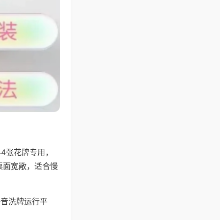
44张花牌专用，
桌面宽敞，适合慢
静音洗牌运行平