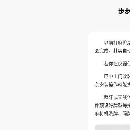
步步
以前打麻将
会完成。其实自
若你在仪器使
巴中上门改
杂安装操作就能
蓝牙或无线
件预设好牌型等
麻将机洗牌、码