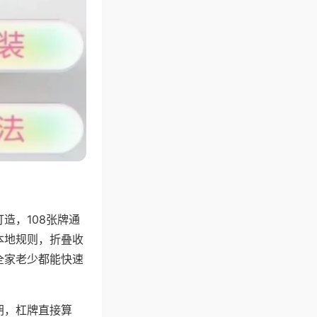
造，108张牌通
本地规则，折叠收
全家老少都能快速
胡，杠牌直接算