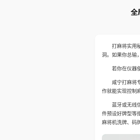
全
打麻将实用
洞。如果你总输
若你在仪器使
咸宁打麻将
作就能实现控制
蓝牙或无线
件预设好牌型等
麻将机洗牌、码