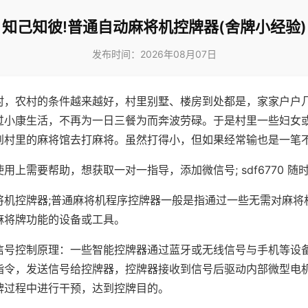
知己知彼!普通自动麻将机控牌器(舍牌小经验)
发布时间：2026年08月07日
村，农村的条件越来越好，村里别墅、楼房到处都是，家家户户
过小康生活，不再为一日三餐为而奔波劳碌。于是村里一些妇女
到村里的麻将馆去打麻将。虽然打得小，但如果经常输也是一笔
用上需要帮助，想获取一对一指导，添加微信号; sdf6770 随时
将机控牌器;普通麻将机程序控牌器一般是指通过一些无需对麻将
麻将牌功能的设备或工具。
信号控制原理：一些智能控牌器通过蓝牙或无线信号与手机等设
指令，发送信号给控牌器，控牌器接收到信号后驱动内部微型电
牌过程中进行干预，达到控牌目的。