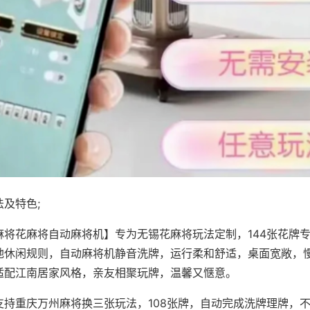
及特色;
麻将花麻将自动麻将机】专为无锡花麻将玩法定制，144张花牌
地休闲规则，自动麻将机静音洗牌，运行柔和舒适，桌面宽敞，
适配江南居家风格，亲友相聚玩牌，温馨又惬意。
支持重庆万州麻将换三张玩法，108张牌，自动完成洗牌理牌，