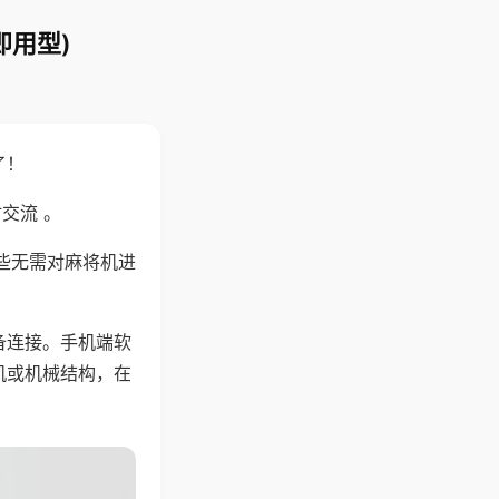
即用型)
了！
交流 。
些无需对麻将机进
备连接。手机端软
机或机械结构，在