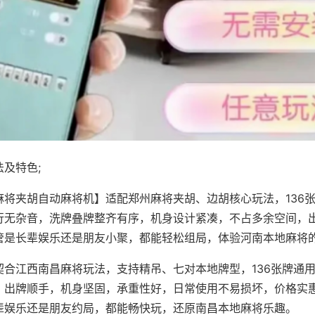
及特色;
麻将夹胡自动麻将机】适配郑州麻将夹胡、边胡核心玩法，136
行无杂音，洗牌叠牌整齐有序，机身设计紧凑，不占多余空间，
管是长辈娱乐还是朋友小聚，都能轻松组局，体验河南本地麻将
契合江西南昌麻将玩法，支持精吊、七对本地牌型，136张牌通
，出牌顺手，机身坚固，承重性好，日常使用不易损坏，价格实
辈娱乐还是朋友约局，都能畅快玩，还原南昌本地麻将乐趣。