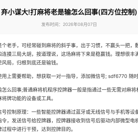
弃小谋大!打麻将老是输怎么回事(四方位控制)
发布时间：2026年08月07日
是个老手，可经常碰到麻将的斜乎事，出于习惯，不赢头一把，
四连摸三局大胡，按道理说，这场麻将下来是稳赢钱。理想很丰
逆风局，归根到底还是输钱。
用上需要帮助，想获取一对一指导，添加微信号; sdf6770 随时
输怎么回事;普通麻将机程序控牌器一般是指通过一些无需对麻将
麻将牌功能的设备或工具。
信号控制原理：一些智能控牌器通过蓝牙或无线信号与手机等设
指令，发送信号给控牌器，控牌器接收到信号后驱动内部微型电
牌过程中进行干预，达到控牌目的。