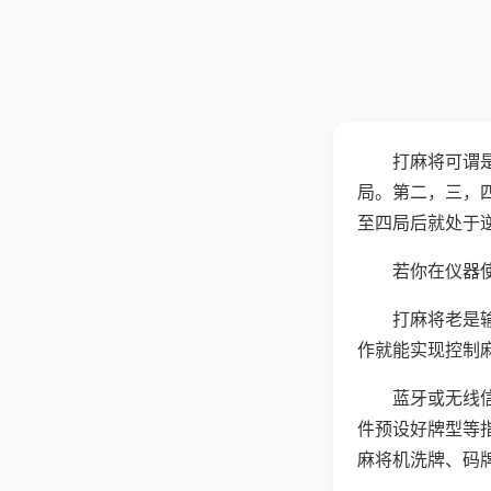
打麻将可谓
局。第二，三，
至四局后就处于
若你在仪器使
打麻将老是
作就能实现控制
蓝牙或无线
件预设好牌型等
麻将机洗牌、码